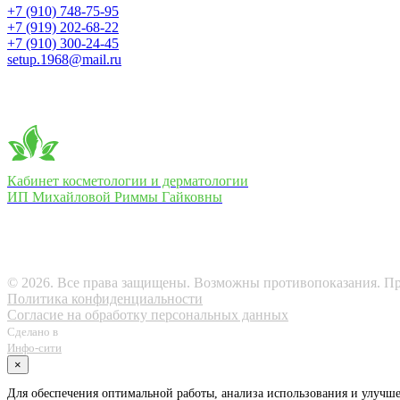
+7 (910) 748-75-95
+7 (919) 202-68-22
+7 (910) 300-24-45
setup.1968@mail.ru
Кабинет косметологии и дерматологии
ИП Михайловой Риммы Гайковны
ИП Михайлова РГ ОГРНИП 312574028300062
ИНН 575101861701
© 2026. Все права защищены. Возможны противопоказания. Пр
Политика конфиденциальности
Согласие на обработку персональных данных
Сделано в
Инфо-сити
×
Для обеспечения оптимальной работы, анализа использования и улучшен