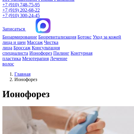
+7 (910) 748-75-95
+7 (919) 202-68-22
+7 (910) 300-24-45
Записаться
Биоармирование
Биоревитализация
Ботокс
Уход за кожей
лица и шеи
Массаж
Чистка
лица
Броссаж
Консультация
специалиста
Ионофорез
Пилинг
Контурная
пластика
Мезотерапия
Лечение
волос
Главная
Ионофорез
Ионофорез