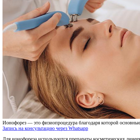
Ионофорез — это физиопроцедура благодаря которой основные
Запись на консультацию через Whatsapp
Для ионофореза используются препараты косметических линее