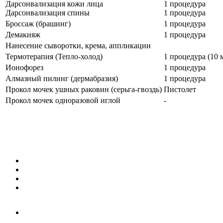
Дарсонвализация кожи лица
1 процедура
Дарсонвализация спины
1 процедура
Броссаж (брашинг)
1 процедура
Демакияж
1 процедура
Нанесение сыворотки, крема, аппликации
Термотерапия (Тепло-холод)
1 процедура (10 
Ионофорез
1 процедура
Алмазный пилинг (дермабразия)
1 процедура
Прокол мочек ушных раковин (серьга-гвоздь)
Пистолет
Прокол мочек одноразовой иглой
-
Отзывы
Блог
Контакты
Биоармирование
Биоревитализация
Ботокс
Уход за кожей лица и шеи
Лечение волос