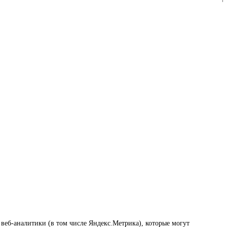
г. Орёл,
Набережная Дубровинского, д. 74
 веб-аналитики (в том числе Яндекс.Метрика), которые могут