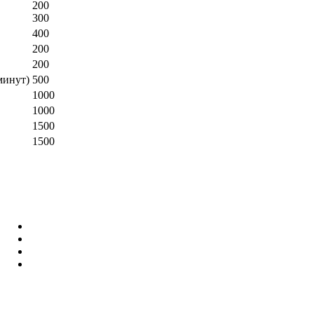
200
300
400
200
200
минут)
500
1000
1000
1500
1500
О нас
Цены
Продукция
Массаж
Чистка лица
Броссаж
Консультация специалиста