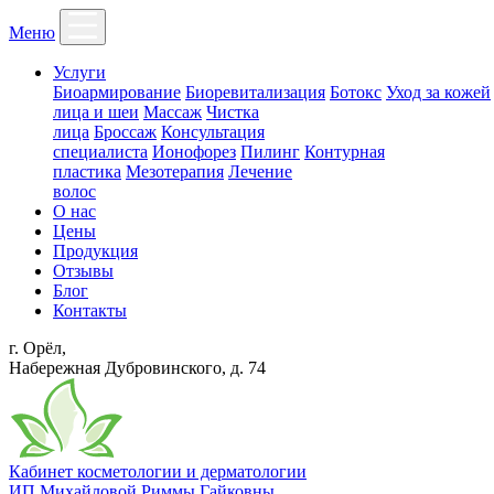
Меню
Услуги
Биоармирование
Биоревитализация
Ботокс
Уход за кожей
лица и шеи
Массаж
Чистка
лица
Броссаж
Консультация
специалиста
Ионофорез
Пилинг
Контурная
пластика
Мезотерапия
Лечение
волос
О нас
Цены
Продукция
Отзывы
Блог
Контакты
г. Орёл,
Набережная Дубровинского, д. 74
Кабинет косметологии и дерматологии
ИП Михайловой Риммы Гайковны