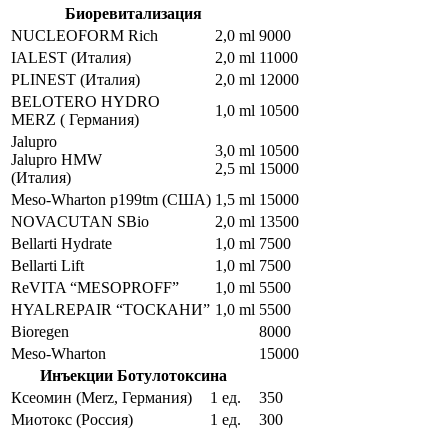
Биоревитализация
NUCLEOFORM Rich
2,0 ml
9000
IALEST (Италия)
2,0 ml
11000
PLINEST (Италия)
2,0 ml
12000
BELOTERO HYDRO
1,0 ml
10500
MERZ ( Германия)
Jalupro
3,0 ml
10500
Jalupro HMW
2,5 ml
15000
(Италия)
Meso-Wharton p199tm (США)
1,5 ml
15000
NOVACUTAN SBio
2,0 ml
13500
Bellarti Hydrate
1,0 ml
7500
Bellarti Lift
1,0 ml
7500
ReVITA “MESOPROFF”
1,0 ml
5500
HYALREPAIR “ТОСКАНИ”
1,0 ml
5500
Bioregen
8000
Meso-Wharton
15000
Инъекции Ботулотоксина
Ксеомин (Merz, Германия)
1 ед.
350
Миотокс (Россия)
1 ед.
300
Отзывы