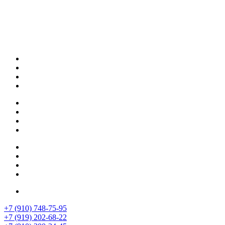
О нас
Блог
Цены
Контакты
Продукция
Биоармирование
Биоревитализация
Ботокс
Уход за кожей лица и шеи
Массаж
Чистка лица
Броссаж
Консультация специалиста
Ионофорез
Пилинг
Контурная пластика
Мезотерапия
Лечение волос
+7 (910) 748-75-95
+7 (919) 202-68-22