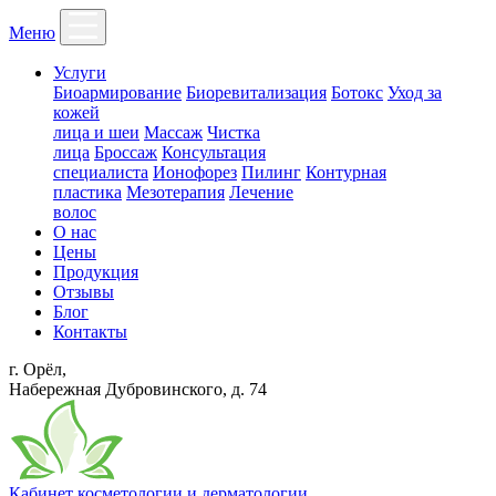
Меню
Услуги
Биоармирование
Биоревитализация
Ботокс
Уход за
кожей
лица и шеи
Массаж
Чистка
лица
Броссаж
Консультация
специалиста
Ионофорез
Пилинг
Контурная
пластика
Мезотерапия
Лечение
волос
О нас
Цены
Продукция
Отзывы
Блог
Контакты
г. Орёл,
Набережная Дубровинского, д. 74
Кабинет косметологии и дерматологии