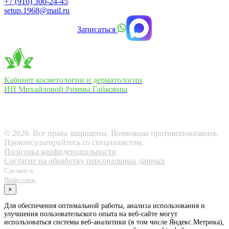
+7 (910) 300-24-45
setup.1968@mail.ru
Записаться
Кабинет косметологии и дерматологии
ИП Михайловой Риммы Гайковны
ИП Михайлова РГ ОГРНИП 312574028300062
ИНН 575101861701
г. Орёл,
Набережная Дубровинского, д. 74
© 2026. Все права защищены. Возможны противопоказания.
Проконсультируйтесь со специалистом.
Политика конфиденциальности
Согласие на обработку персональных данных
Сделано в
Инфо-сити
×
Для обеспечения оптимальной работы, анализа использования и
улучшения пользовательского опыта на веб-сайте могут
использоваться системы веб-аналитики (в том числе Яндекс.Метрика),