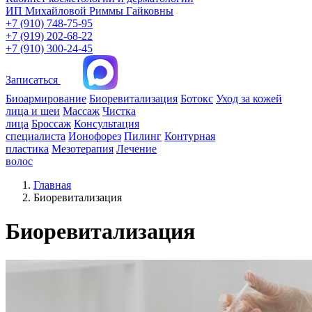
ИП Михайловой Риммы Гайковны
+7 (910) 748-75-95
+7 (919) 202-68-22
+7 (910) 300-24-45
Записаться
Биоармирование
Биоревитализация
Ботокс
Уход за кожей
лица и шеи
Массаж
Чистка
лица
Броссаж
Консультация
специалиста
Ионофорез
Пилинг
Контурная
пластика
Мезотерапия
Лечение
волос
Главная
Биоревитализация
Биоревитализация